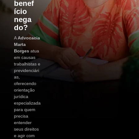
benef
ício
nega
do?
A
Advocacia
Marta
Borges
atua
em causas
trabalhistas e
previdenciári
as,
oferecendo
orientação
jurídica
especializada
para quem
precisa
entender
seus direitos
e agir com